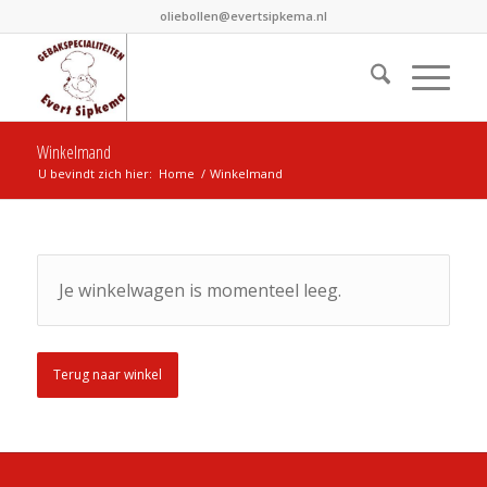
oliebollen@evertsipkema.nl
Winkelmand
U bevindt zich hier:
Home
/
Winkelmand
Je winkelwagen is momenteel leeg.
Terug naar winkel