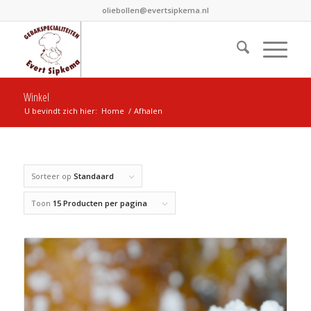
oliebollen@evertsipkema.nl
Winkel
U bevindt zich hier:
Home
/
Afhalen
Sorteer op
Standaard
Toon
15 Producten per pagina