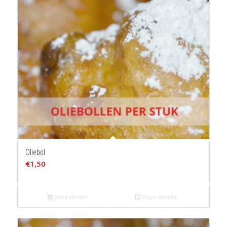
Oliebol
€
1,50
Lees verder
Toon details